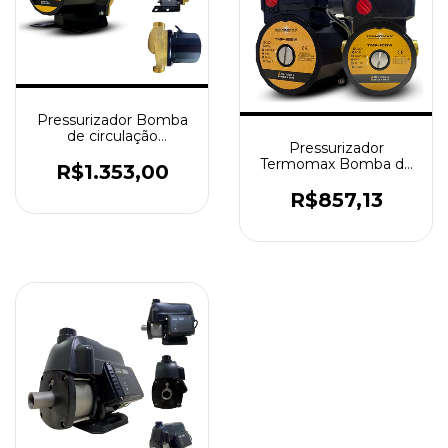
Pressurizador Bomba
de circulação
Pressurizador
Termopress TMP-
Termomax Bomba de
350W
R$1.353,00
circulação Termopress
TMP-100W
R$857,13